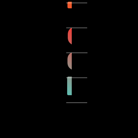
T
C
O
M